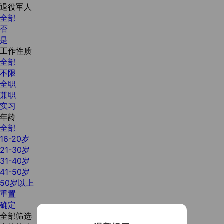
退役军人
全部
否
是
工作性质
全部
不限
全职
兼职
实习
年龄
全部
16-20岁
21-30岁
31-40岁
41-50岁
50岁以上
重置
确定
全部筛选