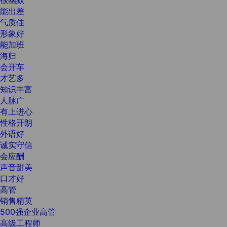
能出差
气质佳
形象好
能加班
海归
会开车
才艺多
知识丰富
人脉广
有上进心
性格开朗
外语好
诚实守信
会应酬
声音甜美
口才好
高管
销售精英
500强企业高管
高级工程师